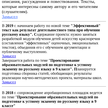
описания, рассуждения и повествования. Тексты,
которые интересны самому автору и его читателям
(слушателям).
Замысел
В
2019
г. начинаем работу по новой теме
"Эффективный"
текст как результат деятельностного типа п
ри обучении
русскому языку". С
одержание проекта: нужно заняться
разработкой модуля обучения детей искусству красноречия
(составления "эффективных" оценочных, эмоциональных
текстов), объединив его с обучением аргументации и
публичному выступлению.
Замысел
Завершается работа по теме
"
Проектирование
образовательных модулей по подготовке к устному
экзамену по русскому языку в 9 классе". П
ланируется
подготовка сборника статей, обобщающих результаты
реализации научно-методических проекта, материалы школ.
Замысел
В
2018
г. сопровождение апробащионных площадок ведется
по теме "
Проектирование образовательных модулей по
подготовке к устному экзамену по русскому языку в 9
классе"