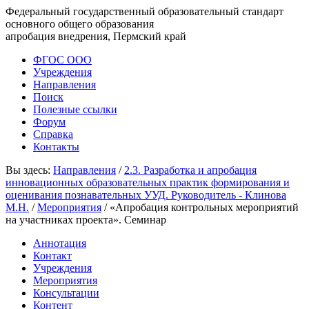
Федеральный государственный образовательный стандарт
основного общего образования
апробация внедрения, Пермский край
ФГОС ООО
Учреждения
Направления
Поиск
Полезные ссылки
Форум
Справка
Контакты
Вы здесь:
Направления
/
2.3. Разработка и апробация
инновационных образовательных практик формирования и
оценивания познавательных УУД. Руководитель - Клинова
М.Н.
/
Мероприятия
/
«Апробация контрольных мероприятий
на участниках проекта». Семинар
Аннотация
Контакт
Учреждения
Мероприятия
Консультации
Контент